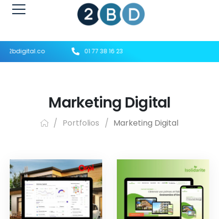
@2bdigital.co
01 77 38 16 23
Marketing Digital
/
Portfolios
/
Marketing Digital