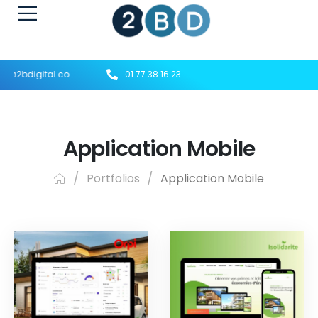
t@2bdigital.co
01 77 38 16 23
Application Mobile
/
Portfolios
/
Application Mobile